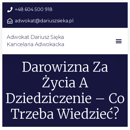
+48 604 500 918
adwokat@dariuszsieka.pl
Adwokat Dariusz Sięka
Kancelaria Adwokacka
Darowizna Za
Życia A
Dziedziczenie – Co
Trzeba Wiedzieć?