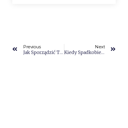
Previous
Next
Jak Sporządzić Testament, By Uniknąć Konfliktów Po Śmierci?
Kiedy Spadkobierca Ponosi Odpowiedzialność Za Długi Spadkowe?