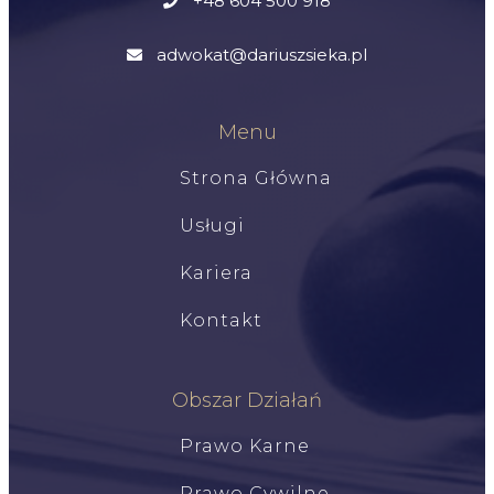
+48 604 500 918
adwokat@dariuszsieka.pl
Menu
Strona Główna
Usługi
Kariera
Kontakt
Obszar Działań
Prawo Karne
Prawo Cywilne