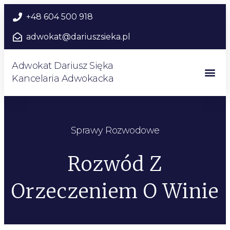
+48 604 500 918
adwokat@dariuszsieka.pl
Adwokat Dariusz Sięka
Kancelaria Adwokacka
Sprawy Rozwodowe
Rozwód Z
Orzeczeniem O Winie