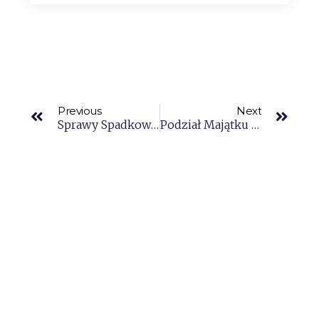
Previous
Next
Sprawy Spadkowe Bez Tajemnic. Jak Bezpiecznie Przejść Przez Labirynt Przepisów?
Podział Majątku Przedsiębiorcy – Co Dzieje Się Z Firmą Po Rozwodzie?