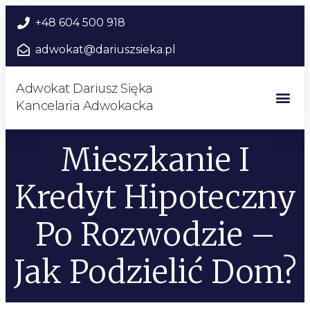
+48 604 500 918
adwokat@dariuszsieka.pl
Adwokat Dariusz Sięka
Kancelaria Adwokacka
Mieszkanie I
Kredyt Hipoteczny
Po Rozwodzie –
Jak Podzielić Dom?