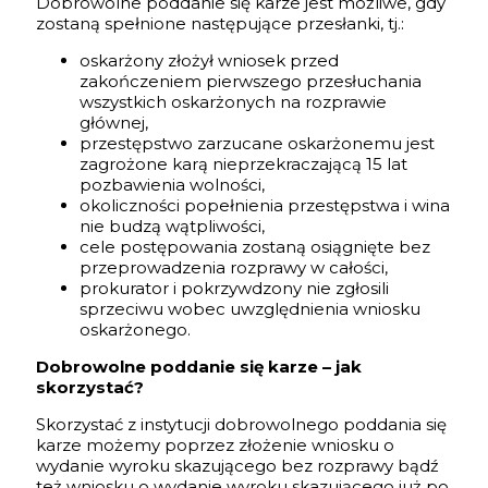
Dobrowolne poddanie się karze jest możliwe, gdy
zostaną spełnione następujące przesłanki, tj.:
oskarżony złożył wniosek przed
zakończeniem pierwszego przesłuchania
wszystkich oskarżonych na rozprawie
głównej,
przestępstwo zarzucane oskarżonemu jest
zagrożone karą nieprzekraczającą 15 lat
pozbawienia wolności,
okoliczności popełnienia przestępstwa i wina
nie budzą wątpliwości,
cele postępowania zostaną osiągnięte bez
przeprowadzenia rozprawy w całości,
prokurator i pokrzywdzony nie zgłosili
sprzeciwu wobec uwzględnienia wniosku
oskarżonego.
Dobrowolne poddanie się karze – jak
skorzystać?
Skorzystać z instytucji dobrowolnego poddania się
karze możemy poprzez złożenie wniosku o
wydanie wyroku skazującego bez rozprawy bądź
też wniosku o wydanie wyroku skazującego już po