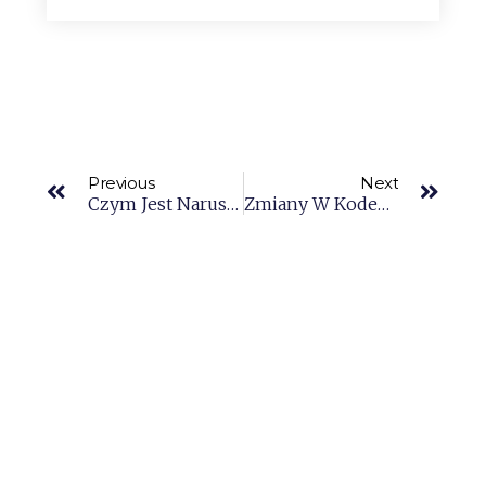
Previous
Next
Czym Jest Naruszenie Dóbr Osobistych?
Zmiany W Kodeksie Karnym Od 1 Października 2023 R.