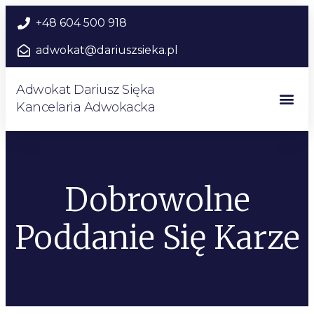
+48 604 500 918
adwokat@dariuszsieka.pl
Adwokat Dariusz Sięka
Kancelaria Adwokacka
Dobrowolne
Poddanie Się Karze